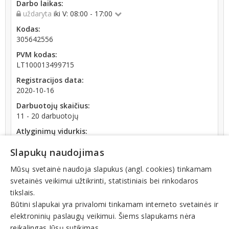
Darbo laikas:
uždaryta
iki V: 08:00 - 17:00
Kodas:
305642556
PVM kodas:
LT100013499715
Registracijos data:
2020-10-16
Darbuotojų skaičius:
11 - 20 darbuotojų
Atlyginimų vidurkis:
1 791,36 € (2026 m. 06 mėn.)
Slapukų naudojimas
SoDra įmokų suma:
5 601,31 € (2026 m. 06 mėn.)
Mūsų svetainė naudoja slapukus (angl. cookies) tinkamam
svetainės veikimui užtikrinti, statistiniais bei rinkodaros
Apyvarta:
tikslais.
1 550 668 €, pelnas po mokesčių 6,7 % (2025 m.)
Būtini slapukai yra privalomi tinkamam interneto svetainės ir
elektroninių paslaugų veikimui. Šiems slapukams nėra
reikalingas Jūsų sutikimas.