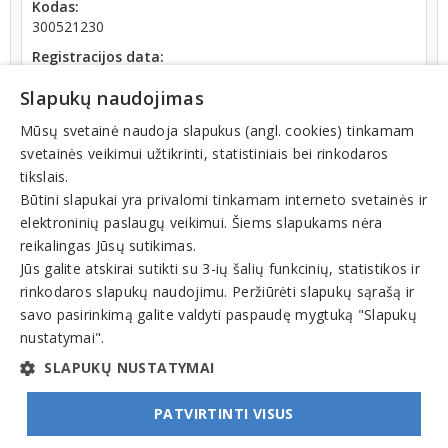
Kodas:
300521230
Registracijos data:
2006-01-06
Slapukų naudojimas
Darbuotojų skaičius:
iki 10 darbuotojų
Mūsų svetainė naudoja slapukus (angl. cookies) tinkamam
svetainės veikimui užtikrinti, statistiniais bei rinkodaros
Apyvarta:
tikslais.
2 000 569 €, pelnas po mokesčių 92,8 % (2025 m.)
Būtini slapukai yra privalomi tinkamam interneto svetainės ir
elektroninių paslaugų veikimui. Šiems slapukams nėra
reikalingas Jūsų sutikimas.
Jūs galite atskirai sutikti su 3-ių šalių funkcinių, statistikos ir
rinkodaros slapukų naudojimu. Peržiūrėti slapukų sąrašą ir
Veiklos sritys
savo pasirinkimą galite valdyti paspaudę mygtuką "Slapukų
nustatymai".
Odontologijos paslaugos, odontologai
SLAPUKŲ NUSTATYMAI
PATVIRTINTI VISUS
© INFOMINTA, UAB. Visos teisės saugomos. Telefonas
+370 6900 1551
. El. paštas
info@1551.info