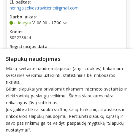
El. paštas:
neringa.selvestraviciene@gmail.com
Darbo laikas:
atidaryta
V: 08:00 - 17:00
Kodas:
305228644
Registracijos data:
2019-08-14
Slapukų naudojimas
Darbuotojų skaičius:
iki 10 darbuotojų
Mūsų svetainė naudoja slapukus (angl. cookies) tinkamam
svetainės veikimui užtikrinti, statistiniais bei rinkodaros
Apyvarta:
tikslais.
1 091 €, pelnas po mokesčių -179,1 % (2023 m.)
Būtini slapukai yra privalomi tinkamam interneto svetainės ir
elektroninių paslaugų veikimui. Šiems slapukams nėra
reikalingas Jūsų sutikimas.
Jūs galite atskirai sutikti su 3-ių šalių funkcinių, statistikos ir
rinkodaros slapukų naudojimu. Peržiūrėti slapukų sąrašą ir
Veiklos sritys
savo pasirinkimą galite valdyti paspaudę mygtuką "Slapukų
nustatymai".
Medicinos paslaugos, klinikos, ligoninės, poliklinikos