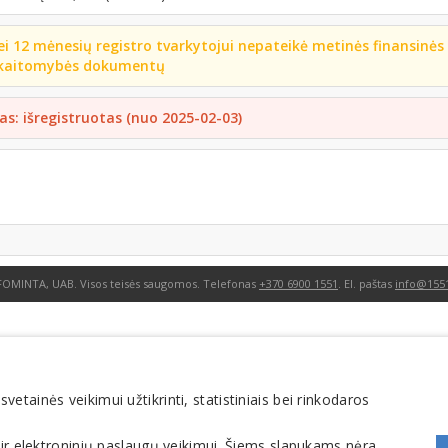
ei 12 mėnesių registro tvarkytojui nepateikė metinės finansinės
kaitomybės dokumentų
as: išregistruotas (nuo 2025-02-03)
FOMINTA, UAB. Visos teisės saugomos. Telefonas
+370 6900 1551
. El. paštas
info@1551
tainės veikimui užtikrinti, statistiniais bei rinkodaros
 ir elektroninių paslaugų veikimui. Šiems slapukams nėra