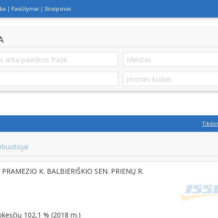
lba
Pasiūlymai
Straipsniai
A
Tiksli
rbuotojai
4, PRAMEZIO K. BALBIERIŠKIO SEN. PRIENŲ R.
okesčių 102,1 % (2018 m.)