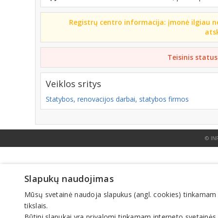
Registrų centro informacija: įmonė ilgiau n
ats
Teisinis status
Veiklos sritys
Statybos, renovacijos darbai, statybos firmos
© IN
Slapukų naudojimas
Mūsų svetainė naudoja slapukus (angl. cookies) tinkamam sve
tikslais.
Būtini slapukai yra privalomi tinkamam interneto svetainės