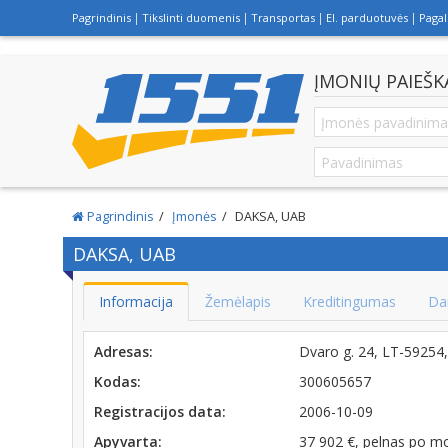
Pagrindinis
Tikslinti duomenis
Transportas
El. parduotuvės
Paga
ĮMONIŲ PAIEŠK
Pagrindinis
Įmonės
DAKSA, UAB
DAKSA, UAB
Informacija
Žemėlapis
Kreditingumas
Da
Adresas:
Dvaro g. 24, LT-5925
Kodas:
300605657
Registracijos data:
2006-10-09
Apyvarta:
37 902 €, pelnas po m