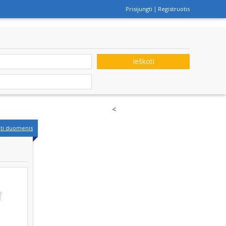
Prisijungti
Registruotis
Ieškoti
<
nti duomenis