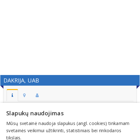
DAKRIJA, UAB
Adresas:
Slapukų naudojimas
PAKALNIŲ K. LELIŪNŲ SEN. UTENOS R.
Mūsų svetainė naudoja slapukus (angl. cookies) tinkamam
Kodas:
svetainės veikimui užtikrinti, statistiniais bei rinkodaros
183797952
tikslais.