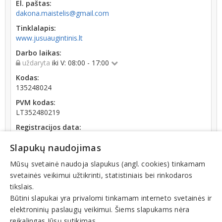
El. paštas:
dakona.maistelis@gmail.com
Tinklalapis:
www.jusuaugintinis.lt
Darbo laikas:
uždaryta
iki V: 08:00 - 17:00
Kodas:
135248024
PVM kodas:
LT352480219
Registracijos data:
1998-10-28
Slapukų naudojimas
Darbuotojų skaičius:
iki 10 darbuotojų
Mūsų svetainė naudoja slapukus (angl. cookies) tinkamam
svetainės veikimui užtikrinti, statistiniais bei rinkodaros
Apyvarta:
tikslais.
441 816 €, pelnas po mokesčių 0,4 % (2025 m.)
Būtini slapukai yra privalomi tinkamam interneto svetainės ir
elektroninių paslaugų veikimui. Šiems slapukams nėra
reikalingas Jūsų sutikimas.