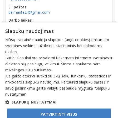
El. paštas:
deimante24@gmail.com
Darbo laikas:
atidaryta
V: 08:00 - 17:00
Slapukų naudojimas
Kodas:
302616595
Mūsų svetainė naudoja slapukus (angl. cookies) tinkamam
svetainės veikimui užtikrinti, statistiniais bei rinkodaros
Registracijos data:
tikslais.
2011-04-15
Būtini slapukai yra privalomi tinkamam interneto svetainės ir
elektroninių paslaugų veikimui. Šiems slapukams nėra
reikalingas Jūsų sutikimas.
Jūs galite atskirai sutikti su 3-ių šalių funkcinių, statistikos ir
rinkodaros slapukų naudojimu. Peržiūrėti slapukų sąrašą ir
Veiklos sritys
savo pasirinkimą galite valdyti paspaudę mygtuką "Slapukų
nustatymai".
Miškininkystė. Miško technika.
SLAPUKŲ NUSTATYMAI
PATVIRTINTI VISUS
© INFOMINTA, UAB. Visos teisės saugomos. Telefonas
+370 6900 1551
. El. paštas