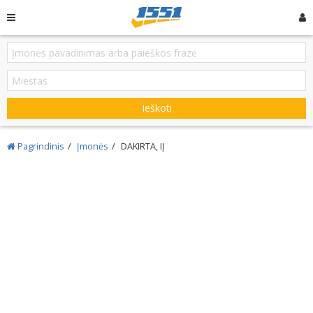
Ieškoti
Pagrindinis
Įmonės
DAKIRTA, IĮ