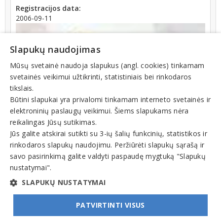
Registracijos data:
2006-09-11
Slapukų naudojimas
Mūsų svetainė naudoja slapukus (angl. cookies) tinkamam
svetainės veikimui užtikrinti, statistiniais bei rinkodaros
tikslais.
Būtini slapukai yra privalomi tinkamam interneto svetainės ir
elektroninių paslaugų veikimui. Šiems slapukams nėra
reikalingas Jūsų sutikimas.
Teisinis statusas: išregistruotas (nuo 2022-03-03)
Jūs galite atskirai sutikti su 3-ių šalių funkcinių, statistikos ir
rinkodaros slapukų naudojimu. Peržiūrėti slapukų sąrašą ir
Veiklos sritys
savo pasirinkimą galite valdyti paspaudę mygtuką "Slapukų
nustatymai".
Kavinės, barai, restoranai
SLAPUKŲ NUSTATYMAI
PATVIRTINTI VISUS
© INFOMINTA, UAB. Visos teisės saugomos. Telefonas
+370 6900 1551
. El. paštas
info@1551.info