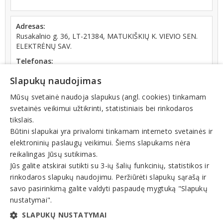
Adresas:
Rusakalnio g. 36, LT-21384, MATUKIŠKIŲ K. VIEVIO SEN.
ELEKTRĖNŲ SAV.
Telefonas:
+370 (652) 12238
Slapukų naudojimas
El. paštas:
udaiva@gmail.com
Mūsų svetainė naudoja slapukus (angl. cookies) tinkamam
svetainės veikimui užtikrinti, statistiniais bei rinkodaros
tikslais.
Būtini slapukai yra privalomi tinkamam interneto svetainės ir
elektroninių paslaugų veikimui. Šiems slapukams nėra
reikalingas Jūsų sutikimas.
Veiklos sritys
Jūs galite atskirai sutikti su 3-ių šalių funkcinių, statistikos ir
rinkodaros slapukų naudojimu. Peržiūrėti slapukų sąrašą ir
Gyvulininkystė, paukštininkystė
Paukštienos gaminiai
savo pasirinkimą galite valdyti paspaudę mygtuką "Slapukų
Paukštininkystė
nustatymai".
Paukštynas
SLAPUKŲ NUSTATYMAI