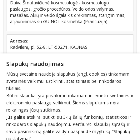
Daiva Šmatavičienė kosmetologė - kosmetologo
paslaugos, grožio procedūros. Veido odos valymas,
masažas. Akių ir veido ilgalaikis drėkinimas, stangrinimas,
atjauninimas su GUINOT kosmetika (Prancūzija).
Adresas:
Radvilėnų pl. 52-8, LT-50271, KAUNAS
Telefonas:
+370 (688) 10505
Slapukų naudojimas
Darbo laikas:
Mūsų svetainė naudoja slapukus (angl. cookies) tinkamam
atidaryta
IV: 08:00 - 17:00
svetainės veikimui užtikrinti, statistiniais bei rinkodaros
tikslais.
Būtini slapukai yra privalomi tinkamam interneto svetainės ir
elektroninių paslaugų veikimui. Šiems slapukams nėra
reikalingas Jūsų sutikimas.
Jūs galite atskirai sutikti su 3-ių šalių funkcinių, statistikos ir
Veiklos sritys
rinkodaros slapukų naudojimu. Peržiūrėti slapukų sąrašą ir
Grožio, kosmetologijos salonai, kirpyklos
savo pasirinkimą galite valdyti paspaudę mygtuką "Slapukų
Kosmetologijos kabinetai
nustatymai".