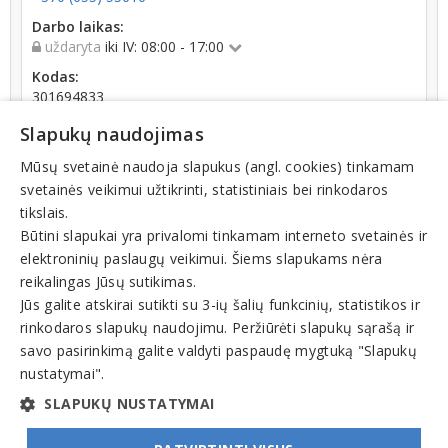
Darbo laikas:
uždaryta
iki IV: 08:00 - 17:00
Kodas:
301694833
PVM kodas:
Slapukų naudojimas
LT100006025213
Mūsų svetainė naudoja slapukus (angl. cookies) tinkamam
Registracijos data:
svetainės veikimui užtikrinti, statistiniais bei rinkodaros
2008-04-23
tikslais.
Būtini slapukai yra privalomi tinkamam interneto svetainės ir
elektroninių paslaugų veikimui. Šiems slapukams nėra
reikalingas Jūsų sutikimas.
Jūs galite atskirai sutikti su 3-ių šalių funkcinių, statistikos ir
rinkodaros slapukų naudojimu. Peržiūrėti slapukų sąrašą ir
Veiklos sritys
savo pasirinkimą galite valdyti paspaudę mygtuką "Slapukų
Specializuota ir nespecializuota prekyba, parduotuvės
nustatymai".
Maisto parduotuvės
SLAPUKŲ NUSTATYMAI