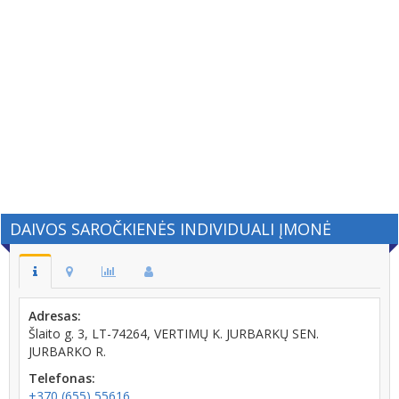
DAIVOS SAROČKIENĖS INDIVIDUALI ĮMONĖ
Adresas:
Šlaito g. 3, LT-74264, VERTIMŲ K. JURBARKŲ SEN.
JURBARKO R.
Telefonas:
+370 (655) 55616