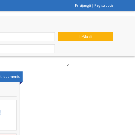
Prisijungti
Registruotis
Ieškoti
<
nti duomenis