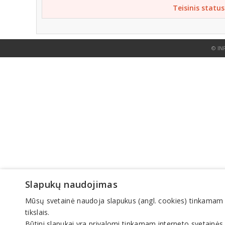
Teisinis status
© IN
Slapukų naudojimas
Mūsų svetainė naudoja slapukus (angl. cookies) tinkamam sve
tikslais.
Būtini slapukai yra privalomi tinkamam interneto svetainės