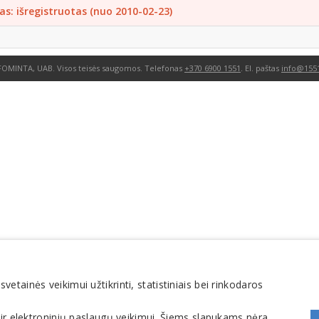
as: išregistruotas (nuo 2010-02-23)
FOMINTA, UAB. Visos teisės saugomos. Telefonas
+370 6900 1551
. El. paštas
info@1551
tainės veikimui užtikrinti, statistiniais bei rinkodaros
 ir elektroninių paslaugų veikimui. Šiems slapukams nėra