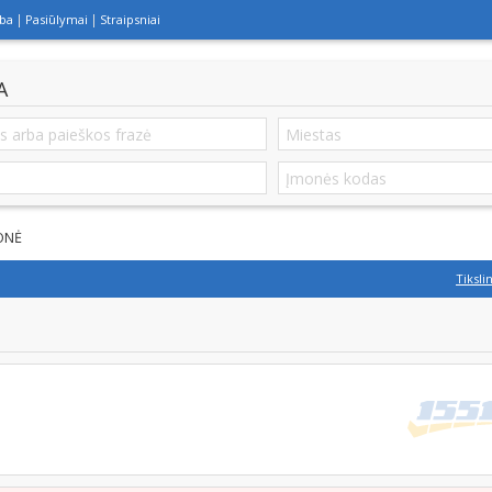
lba
Pasiūlymai
Straipsniai
A
ONĖ
Tiksli