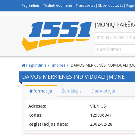
Pagrindinis
Tikslinti duomenis
Transportas
El. parduotuvės
Paga
ĮMONIŲ PAIEŠK
Pagrindinis
Įmonės
DAIVOS MERKIENĖS INDIVIDUALI ĮM
DAIVOS MERKIENĖS INDIVIDUALI ĮMONĖ
Informacija
Žemėlapis
Darbuotojai
Adresas:
VILNIUS
Kodas:
125896841
Registracijos data:
2002-02-28