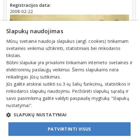
Registracijos data:
2008-02-22
Slapukų naudojimas
Mūsų svetainė naudoja slapukus (angl. cookies) tinkamam
svetainės veikimui užtikrinti, statistiniais bei rinkodaros
tikslais.
Būtini slapukai yra privalomi tinkamam interneto svetainės ir
elektroninių paslaugų veikimui. Šiems slapukams nėra
reikalingas Jūsų sutikimas.
Teisinis statusas: išregistruotas (nuo 2023-04-27)
Jūs galite atskirai sutikti su 3-ių šalių funkcinių, statistikos ir
rinkodaros slapukų naudojimu. Peržiūrėti slapukų sąrašą ir
Veiklos sritys
savo pasirinkimą galite valdyti paspaudę mygtuką "Slapukų
nustatymai".
Rankdarbiai
SLAPUKŲ NUSTATYMAI
PATVIRTINTI VISUS
© INFOMINTA, UAB. Visos teisės saugomos. Telefonas
+370 6900 1551
. El. paštas
info@1551.info