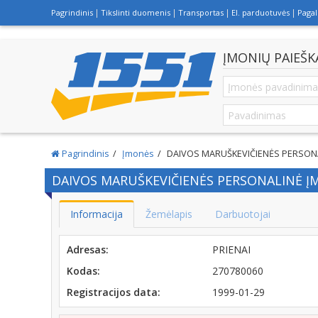
Pagrindinis
Tikslinti duomenis
Transportas
El. parduotuvės
Paga
ĮMONIŲ PAIEŠK
Pagrindinis
Įmonės
DAIVOS MARUŠKEVIČIENĖS PERSON
DAIVOS MARUŠKEVIČIENĖS PERSONALINĖ 
Informacija
Žemėlapis
Darbuotojai
Adresas:
PRIENAI
Kodas:
270780060
Registracijos data:
1999-01-29