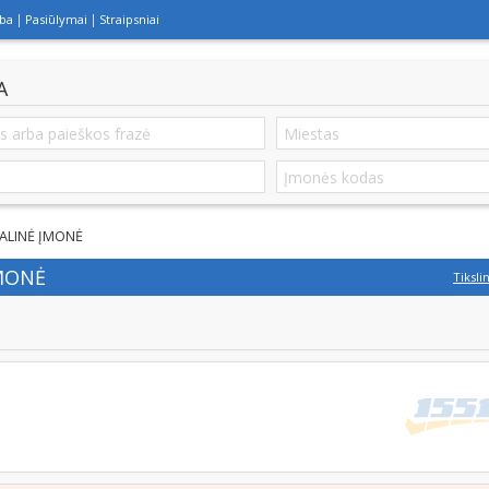
lba
Pasiūlymai
Straipsniai
A
ALINĖ ĮMONĖ
ĮMONĖ
Tiksli