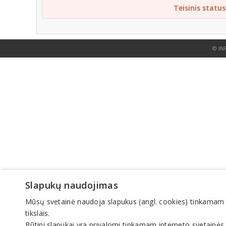
Teisinis status
© IN
Slapukų naudojimas
Mūsų svetainė naudoja slapukus (angl. cookies) tinkamam sve
tikslais.
Būtini slapukai yra privalomi tinkamam interneto svetainės