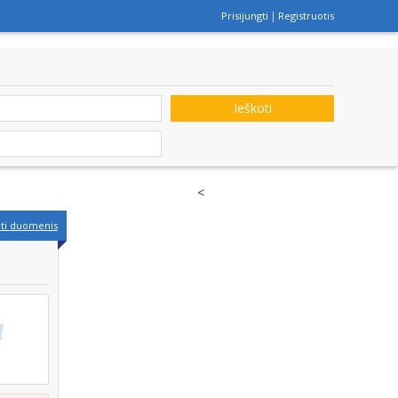
Prisijungti
Registruotis
Ieškoti
<
nti duomenis