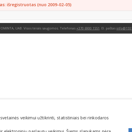
as: išregistruotas (nuo 2009-02-05)
FOMINTA, UAB. Visos teisės saugomos. Telefonas
+370 6900 1551
. El. paštas
info@1551
tainės veikimui užtikrinti, statistiniais bei rinkodaros
 ir elektroninių paslaugų veikimui. Šiems slapukams nėra