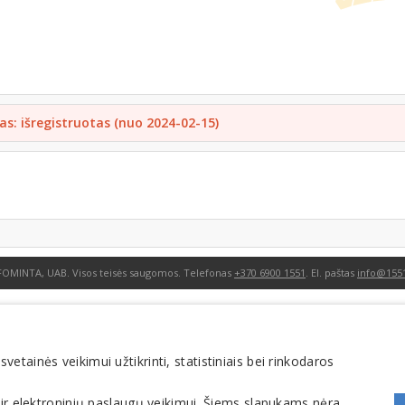
as: išregistruotas (nuo 2024-02-15)
FOMINTA, UAB. Visos teisės saugomos. Telefonas
+370 6900 1551
. El. paštas
info@1551
tainės veikimui užtikrinti, statistiniais bei rinkodaros
 ir elektroninių paslaugų veikimui. Šiems slapukams nėra