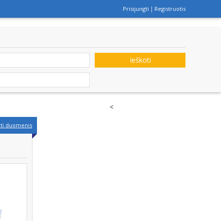
Prisijungti
Registruotis
Ieškoti
<
nti duomenis