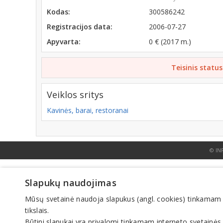
Kodas:
300586242
Registracijos data:
2006-07-27
Apyvarta:
0 € (2017 m.)
Teisinis status
Veiklos sritys
Kavinės, barai, restoranai
© IN
Slapukų naudojimas
Mūsų svetainė naudoja slapukus (angl. cookies) tinkamam sve
tikslais.
Būtini slapukai yra privalomi tinkamam interneto svetainės