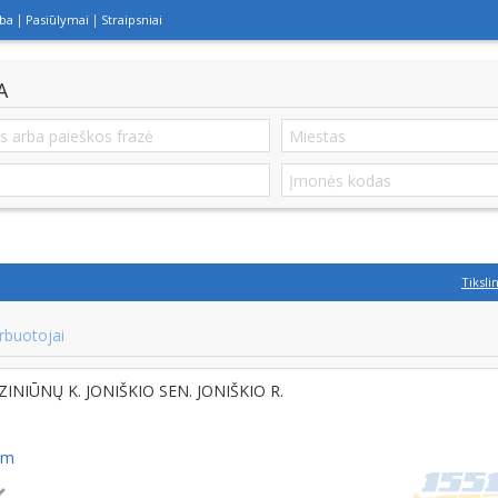
lba
Pasiūlymai
Straipsniai
A
Tiksli
rbuotojai
 ZINIŪNŲ K. JONIŠKIO SEN. JONIŠKIO R.
om