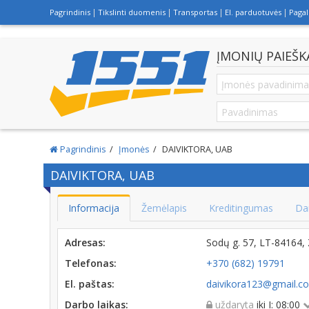
Pagrindinis
Tikslinti duomenis
Transportas
El. parduotuvės
Paga
ĮMONIŲ PAIEŠK
Pagrindinis
Įmonės
DAIVIKTORA, UAB
DAIVIKTORA, UAB
Informacija
Žemėlapis
Kreditingumas
Da
Adresas:
Sodų g. 57, LT-84164,
Telefonas:
+370 (682) 19791
El. paštas:
daivikora123@gmail.c
Darbo laikas:
uždaryta
iki I: 08:00