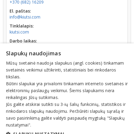
+370 (682) 16209
El. paštas:
info@kiutsi.com
Tinklalapis:
kiutsi.com
Darbo laikas:
uždaryta
iki II: 08:00
Slapukų naudojimas
Kodas:
302595343
Mūsų svetainė naudoja slapukus (angl. cookies) tinkamam
svetainės veikimui užtikrinti, statistiniais bei rinkodaros
Registracijos data:
tikslais.
2011-02-19
Būtini slapukai yra privalomi tinkamam interneto svetainės ir
elektroninių paslaugų veikimui. Šiems slapukams nėra
reikalingas Jūsų sutikimas.
Jūs galite atskirai sutikti su 3-ių šalių funkcinių, statistikos ir
rinkodaros slapukų naudojimu. Peržiūrėti slapukų sąrašą ir
Veiklos sritys
savo pasirinkimą galite valdyti paspaudę mygtuką "Slapukų
nustatymai".
Drabužiai, aksesuarai, priedai
SLAPUKŲ NUSTATYMAI