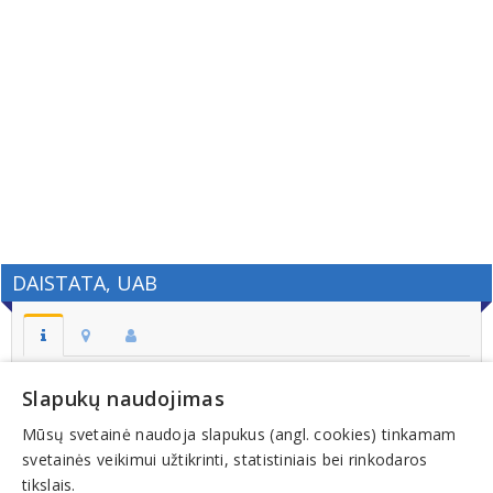
DAISTATA, UAB
Adresas:
Slapukų naudojimas
KLAIPĖDA
Mūsų svetainė naudoja slapukus (angl. cookies) tinkamam
Kodas:
svetainės veikimui užtikrinti, statistiniais bei rinkodaros
300629697
tikslais.