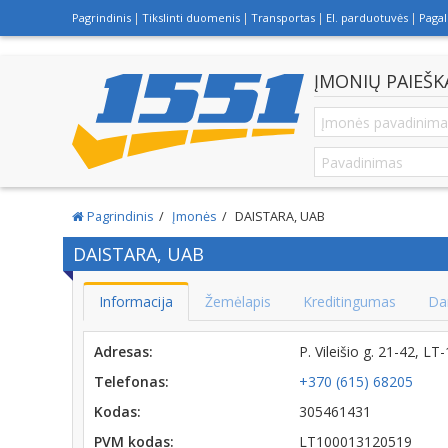
Pagrindinis
Tikslinti duomenis
Transportas
El. parduotuvės
Paga
ĮMONIŲ PAIEŠK
Pagrindinis
Įmonės
DAISTARA, UAB
DAISTARA, UAB
Informacija
Žemėlapis
Kreditingumas
Da
Adresas:
P. Vileišio g. 21-42, L
Telefonas:
+370 (615) 68205
Kodas:
305461431
PVM kodas:
LT100013120519