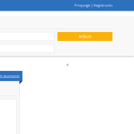
Prisijungti
Registruotis
Ieškoti
<
nti duomenis