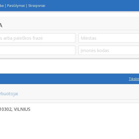
lba
Pasiūlymai
Straipsniai
A
Tiksli
rbuotojai
T-10302, VILNIUS