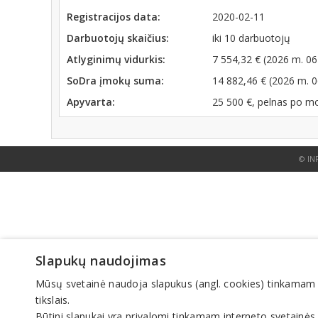
Registracijos data:
2020-02-11
Darbuotojų skaičius:
iki 10 darbuotojų
Atlyginimų vidurkis:
7 554,32 € (2026 m. 06
SoDra įmokų suma:
14 882,46 € (2026 m. 
Apyvarta:
25 500 €, pelnas po m
© IN
Slapukų naudojimas
Mūsų svetainė naudoja slapukus (angl. cookies) tinkamam sve
tikslais.
Būtini slapukai yra privalomi tinkamam interneto svetainės