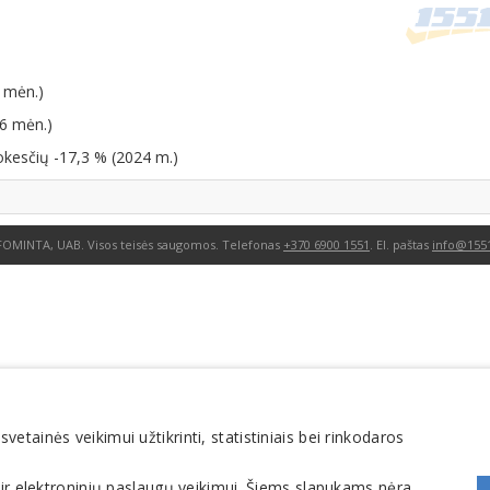
 mėn.)
06 mėn.)
okesčių -17,3 % (2024 m.)
FOMINTA, UAB. Visos teisės saugomos. Telefonas
+370 6900 1551
. El. paštas
info@1551
tainės veikimui užtikrinti, statistiniais bei rinkodaros
 ir elektroninių paslaugų veikimui. Šiems slapukams nėra