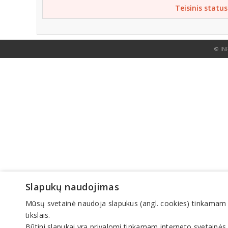
Teisinis status
© IN
Slapukų naudojimas
Mūsų svetainė naudoja slapukus (angl. cookies) tinkamam sve
tikslais.
Būtini slapukai yra privalomi tinkamam interneto svetainės