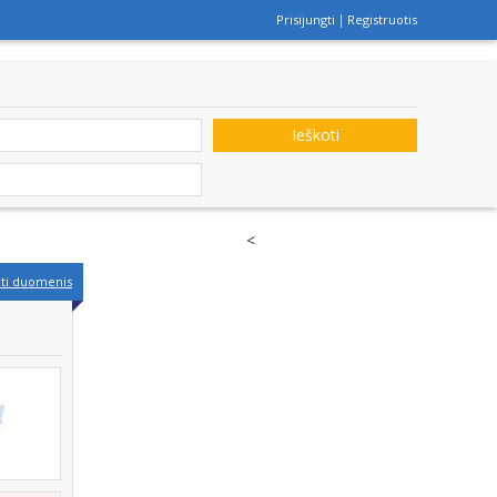
Prisijungti
Registruotis
Ieškoti
<
nti duomenis