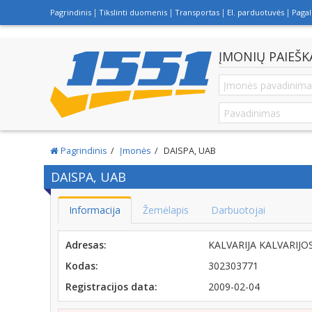
Pagrindinis
Tikslinti duomenis
Transportas
El. parduotuvės
Paga
ĮMONIŲ PAIEŠK
Pagrindinis
Įmonės
DAISPA, UAB
DAISPA, UAB
Informacija
Žemėlapis
Darbuotojai
Adresas:
KALVARIJA KALVARIJO
Kodas:
302303771
Registracijos data:
2009-02-04