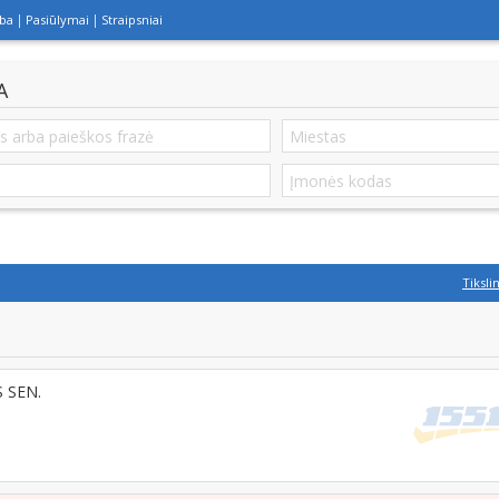
lba
Pasiūlymai
Straipsniai
A
Tiksli
S SEN.