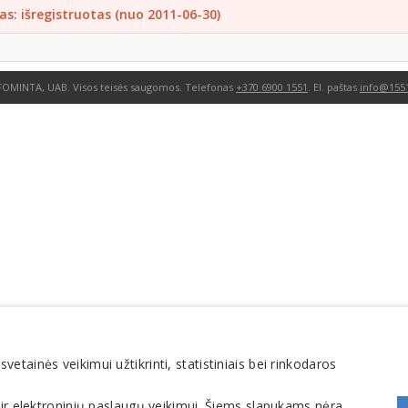
as: išregistruotas (nuo 2011-06-30)
FOMINTA, UAB. Visos teisės saugomos. Telefonas
+370 6900 1551
. El. paštas
info@1551
tainės veikimui užtikrinti, statistiniais bei rinkodaros
 ir elektroninių paslaugų veikimui. Šiems slapukams nėra