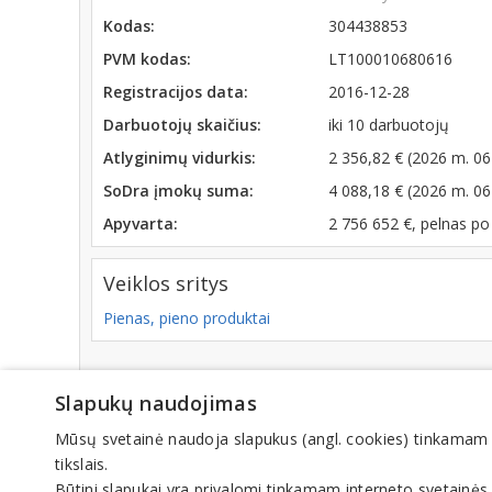
Kodas:
304438853
PVM kodas:
LT100010680616
Registracijos data:
2016-12-28
Darbuotojų skaičius:
iki 10 darbuotojų
Atlyginimų vidurkis:
2 356,82 € (2026 m. 06
SoDra įmokų suma:
4 088,18 € (2026 m. 06
Apyvarta:
2 756 652 €, pelnas p
Veiklos sritys
Pienas, pieno produktai
Slapukų naudojimas
© IN
Mūsų svetainė naudoja slapukus (angl. cookies) tinkamam sve
tikslais.
Būtini slapukai yra privalomi tinkamam interneto svetainės