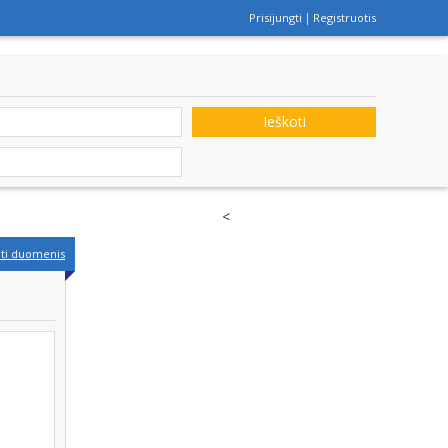
Prisijungti
Registruotis
Ieškoti
<
nti duomenis