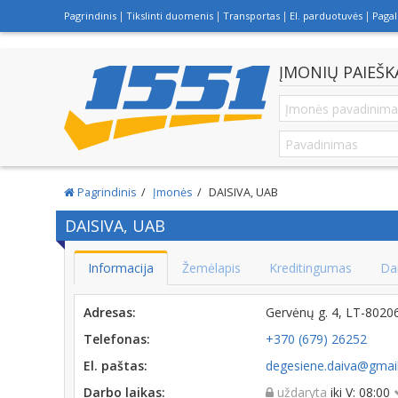
Pagrindinis
Tikslinti duomenis
Transportas
El. parduotuvės
Paga
ĮMONIŲ PAIEŠK
Pagrindinis
Įmonės
DAISIVA, UAB
DAISIVA, UAB
Informacija
Žemėlapis
Kreditingumas
Da
Adresas:
Gervėnų g. 4, LT-8020
Telefonas:
+370 (679) 26252
El. paštas:
degesiene.daiva@gmai
Darbo laikas:
uždaryta
iki V: 08:00