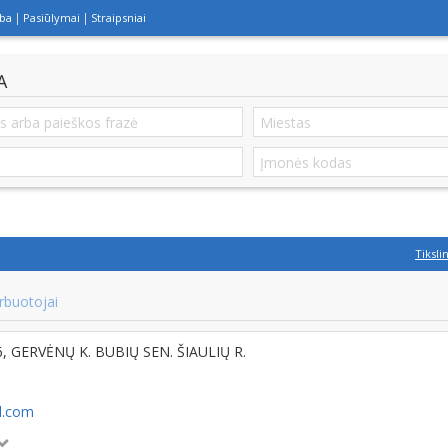
lba
Pasiūlymai
Straipsniai
A
Tiksli
rbuotojai
6, GERVĖNŲ K. BUBIŲ SEN. ŠIAULIŲ R.
l.com