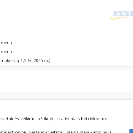
 mėn.)
 mėn.)
o mokesčių 1,2 % (2025 m.)
FOMINTA, UAB. Visos teisės saugomos. Telefonas
+370 6900 1551
. El. paštas
info@1551
tainės veikimui užtikrinti, statistiniais bei rinkodaros
 ir elektroninių paslaugų veikimui. Šiems slapukams nėra