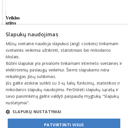
Veiklos
sritys
Slapukų naudojimas
Vartai,
tvoros,
Mūsų svetainė naudoja slapukus (angl. cookies) tinkamam
gamyba,
įrengimas
svetainės veikimui užtikrinti, statistiniais bei rinkodaros
Kalvystės
tikslais.
gaminiai
Būtini slapukai yra privalomi tinkamam interneto svetainės ir
elektroninių paslaugų veikimui. Šiems slapukams nėra
© INFOMINTA, UAB. Visos teisės saugomos. Telefonas
+370
reikalingas Jūsų sutikimas.
6900 1551
. El. paštas
info@1551.info
Jūs galite atskirai sutikti su 3-ių šalių funkcinių, statistikos ir
Pagrindinis
rinkodaros slapukų naudojimu. Peržiūrėti slapukų sąrašą ir
Tikslinti duomenis
savo pasirinkimą galite valdyti paspaudę mygtuką "Slapukų
Transportas
El. parduotuvės
nustatymai".
Pagalba
SLAPUKŲ NUSTATYMAI
Pasiūlymai
Straipsniai
PATVIRTINTI VISUS
Prisijungti