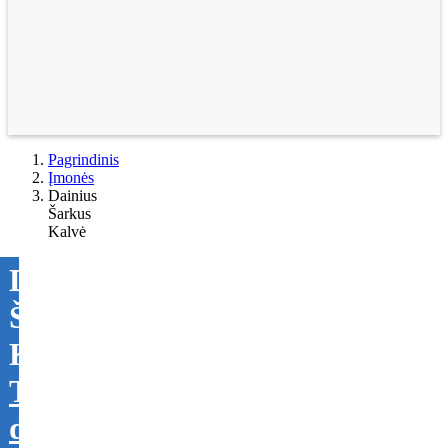
Pagrindinis
Įmonės
Dainius
Šarkus
Kalvė
Dainius
Šarkus
Kalvė
Tikslinti
duomenis