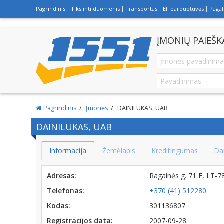
Pagrindinis
Tikslinti duomenis
Transportas
El. parduotuvės
Paga
ĮMONIŲ PAIEŠK
Pagrindinis
Įmonės
DAINILUKAS, UAB
DAINILUKAS, UAB
Informacija
Žemėlapis
Kreditingumas
Da
Adresas:
Ragainės g. 71 E, LT-7
Telefonas:
+370 (41) 512280
Kodas:
301136807
Registracijos data:
2007-09-28