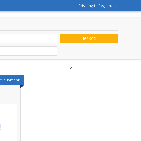
Prisijungti
Registruotis
Ieškoti
<
nti duomenis