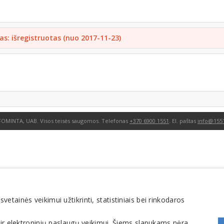
as: išregistruotas (nuo 2017-11-23)
FOMINTA, UAB. Visos teisės saugomos. Telefonas
+370 6900 1551
. El. paštas
info@1551
tainės veikimui užtikrinti, statistiniais bei rinkodaros
 ir elektroninių paslaugų veikimui. Šiems slapukams nėra