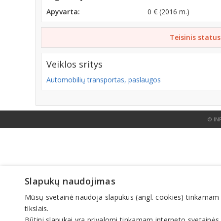
Apyvarta:
0 € (2016 m.)
Teisinis status
Veiklos sritys
Automobilių transportas, paslaugos
© IN
Slapukų naudojimas
Mūsų svetainė naudoja slapukus (angl. cookies) tinkamam sve
tikslais.
Būtini slapukai yra privalomi tinkamam interneto svetainės