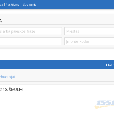
lba
Pasiūlymai
Straipsniai
A
Tiksli
rbuotojai
8110, ŠIAULIAI