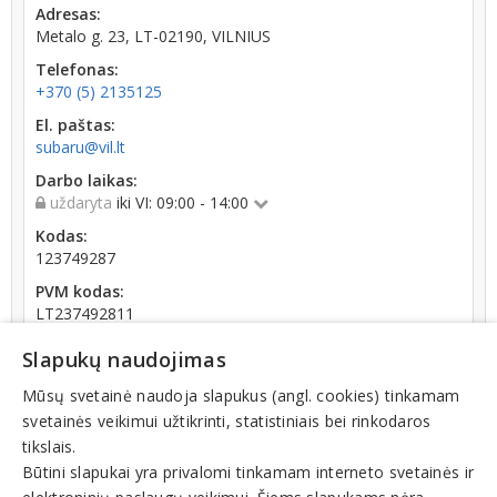
Adresas:
Metalo g. 23, LT-02190, VILNIUS
Telefonas:
+370 (5) 2135125
El. paštas:
subaru@vil.lt
Darbo laikas:
uždaryta
iki VI: 09:00 - 14:00
Kodas:
123749287
PVM kodas:
LT237492811
Registracijos data:
Slapukų naudojimas
1996-10-07
Mūsų svetainė naudoja slapukus (angl. cookies) tinkamam
Darbuotojų skaičius:
svetainės veikimui užtikrinti, statistiniais bei rinkodaros
iki 10 darbuotojų
tikslais.
Būtini slapukai yra privalomi tinkamam interneto svetainės ir