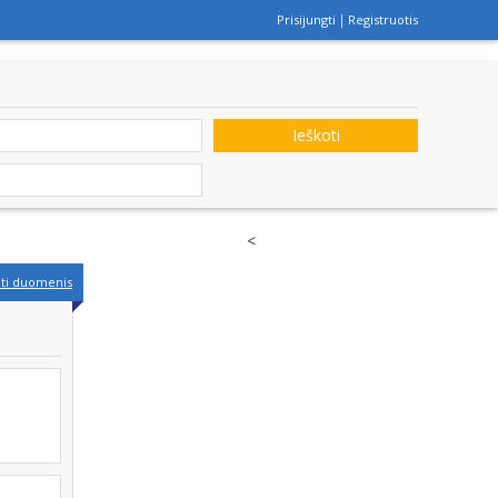
Prisijungti
Registruotis
Ieškoti
<
nti duomenis