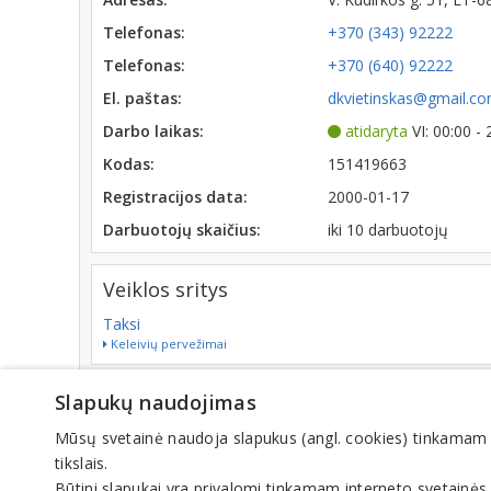
Telefonas:
+370 (343) 92222
Telefonas:
+370 (640) 92222
El. paštas:
dkvietinskas@gmail.c
Darbo laikas:
atidaryta
VI: 00:00 -
Kodas:
151419663
Registracijos data:
2000-01-17
Darbuotojų skaičius:
iki 10 darbuotojų
Veiklos sritys
Taksi
Keleivių pervežimai
Slapukų naudojimas
© IN
Mūsų svetainė naudoja slapukus (angl. cookies) tinkamam sve
tikslais.
Būtini slapukai yra privalomi tinkamam interneto svetainės