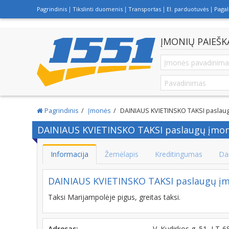
Pagrindinis
Tikslinti duomenis
Transportas
El. parduotuvės
Paga
ĮMONIŲ PAIEŠK
Pagrindinis
Įmonės
DAINIAUS KVIETINSKO TAKSI paslau
DAINIAUS KVIETINSKO TAKSI paslaugų įmo
Informacija
Žemėlapis
Kreditingumas
Da
DAINIAUS KVIETINSKO TAKSI paslaugų į
Taksi Marijampolėje pigus, greitas taksi.
Adresas:
V. Kudirkos g. 51, LT