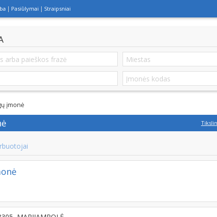
lba
Pasiūlymai
Straipsniai
A
gų įmonė
nė
Tiksli
rbuotojai
monė
-68305, MARIJAMPOLĖ