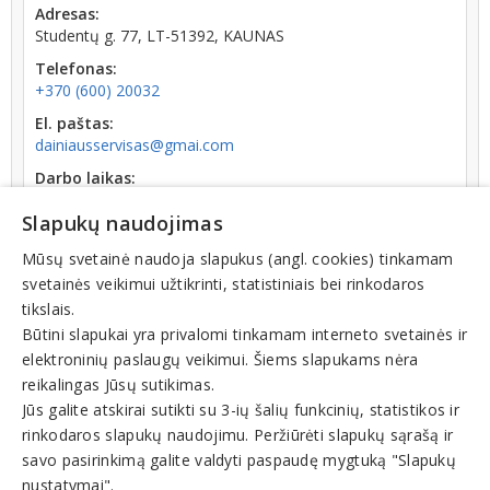
Adresas:
Studentų g. 77, LT-51392, KAUNAS
Telefonas:
+370 (600) 20032
El. paštas:
dainiausservisas@gmai.com
Darbo laikas:
atidaryta
I: 08:00 - 17:00
Slapukų naudojimas
Kodas:
300026350
Mūsų svetainė naudoja slapukus (angl. cookies) tinkamam
svetainės veikimui užtikrinti, statistiniais bei rinkodaros
Registracijos data:
tikslais.
2004-05-14
Būtini slapukai yra privalomi tinkamam interneto svetainės ir
elektroninių paslaugų veikimui. Šiems slapukams nėra
reikalingas Jūsų sutikimas.
Jūs galite atskirai sutikti su 3-ių šalių funkcinių, statistikos ir
rinkodaros slapukų naudojimu. Peržiūrėti slapukų sąrašą ir
Veiklos sritys
savo pasirinkimą galite valdyti paspaudę mygtuką "Slapukų
nustatymai".
Automobilių techninė priežiūra, remontas, autoservisai