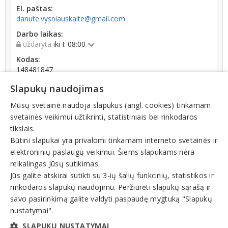
El. paštas:
danute.vysniauskaite@gmail.com
Darbo laikas:
uždaryta
iki I: 08:00
Kodas:
148481847
Registracijos data:
Slapukų naudojimas
2002-06-04
Mūsų svetainė naudoja slapukus (angl. cookies) tinkamam
Darbuotojų skaičius:
svetainės veikimui užtikrinti, statistiniais bei rinkodaros
iki 10 darbuotojų
tikslais.
Būtini slapukai yra privalomi tinkamam interneto svetainės ir
elektroninių paslaugų veikimui. Šiems slapukams nėra
reikalingas Jūsų sutikimas.
Jūs galite atskirai sutikti su 3-ių šalių funkcinių, statistikos ir
rinkodaros slapukų naudojimu. Peržiūrėti slapukų sąrašą ir
Veiklos sritys
savo pasirinkimą galite valdyti paspaudę mygtuką "Slapukų
Bendrijos
nustatymai".
Daugiabučių namų
SLAPUKŲ NUSTATYMAI