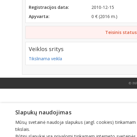
Registracijos data:
2010-12-15
Apyvarta:
0 € (2016 m.)
Teisinis status
Veiklos sritys
Tikslinama veikla
© IN
Slapukų naudojimas
Mūsų svetainė naudoja slapukus (angl. cookies) tinkamam sve
tikslais.
Būtini slapukai yra privalomi tinkamam interneto svetainės