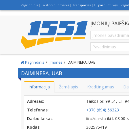
Pagrindinis
Tikslinti duomenis
Transportas
El. parduotuvės
Paga
ĮMONIŲ PAIEŠK
Pagrindinis
Įmonės
DAIMINERA, UAB
DAIMINERA, UAB
Informacija
Žemėlapis
Kreditingumas
Da
Adresas:
Taikos pr. 99-51, LT-
Telefonas:
+370 (694) 56323
Darbo laikas:
uždaryta
iki I: 08:00
Kodas:
302575419