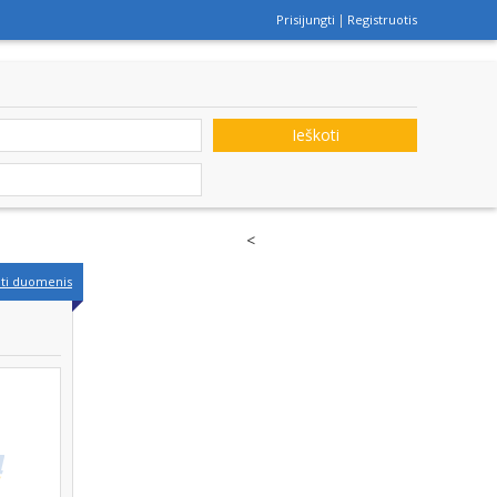
Prisijungti
Registruotis
Ieškoti
<
nti duomenis