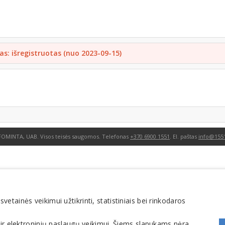
as: išregistruotas (nuo 2023-09-15)
FOMINTA, UAB. Visos teisės saugomos. Telefonas
+370 6900 1551
. El. paštas
info@1551
tainės veikimui užtikrinti, statistiniais bei rinkodaros
 ir elektroninių paslaugų veikimui. Šiems slapukams nėra