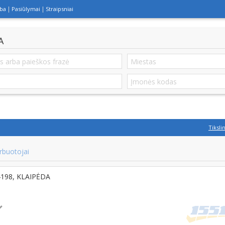
lba
Pasiūlymai
Straipsniai
A
Tiksli
rbuotojai
94198, KLAIPĖDA