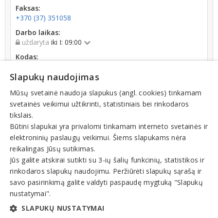
Faksas:
+370 (37) 351058
Darbo laikas:
uždaryta
iki I: 09:00
Kodas:
134114061
Slapukų naudojimas
Registracijos data:
1994-06-10
Mūsų svetainė naudoja slapukus (angl. cookies) tinkamam
svetainės veikimui užtikrinti, statistiniais bei rinkodaros
Apyvarta:
tikslais.
0 € (2025 m.)
Būtini slapukai yra privalomi tinkamam interneto svetainės ir
elektroninių paslaugų veikimui. Šiems slapukams nėra
reikalingas Jūsų sutikimas.
Jūs galite atskirai sutikti su 3-ių šalių funkcinių, statistikos ir
rinkodaros slapukų naudojimu. Peržiūrėti slapukų sąrašą ir
Veiklos sritys
savo pasirinkimą galite valdyti paspaudę mygtuką "Slapukų
nustatymai".
Maisto produktai
SLAPUKŲ NUSTATYMAI