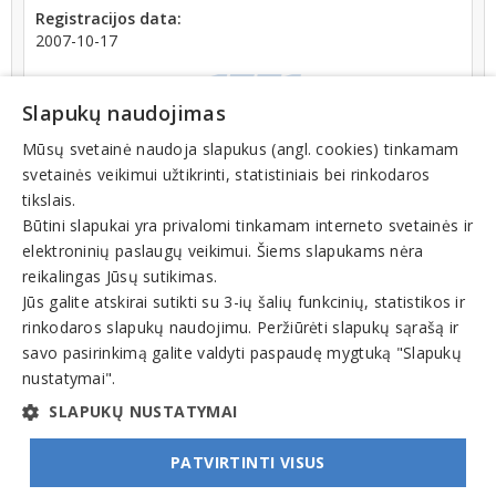
Registracijos data:
2007-10-17
Slapukų naudojimas
Mūsų svetainė naudoja slapukus (angl. cookies) tinkamam
svetainės veikimui užtikrinti, statistiniais bei rinkodaros
Registrų centro informacija: įmonė ilgiau nei 12
tikslais.
mėnesių registro tvarkytojui nepateikė metinės
Būtini slapukai yra privalomi tinkamam interneto svetainės ir
finansinės atskaitomybės dokumentų
elektroninių paslaugų veikimui. Šiems slapukams nėra
reikalingas Jūsų sutikimas.
Teisinis statusas: išregistruotas (nuo 2025-01-02)
Jūs galite atskirai sutikti su 3-ių šalių funkcinių, statistikos ir
rinkodaros slapukų naudojimu. Peržiūrėti slapukų sąrašą ir
Veiklos sritys
savo pasirinkimą galite valdyti paspaudę mygtuką "Slapukų
nustatymai".
Kita veikla
SLAPUKŲ NUSTATYMAI
PATVIRTINTI VISUS
© INFOMINTA, UAB. Visos teisės saugomos. Telefonas
+370 6900 1551
. El. paštas
info@1551.info