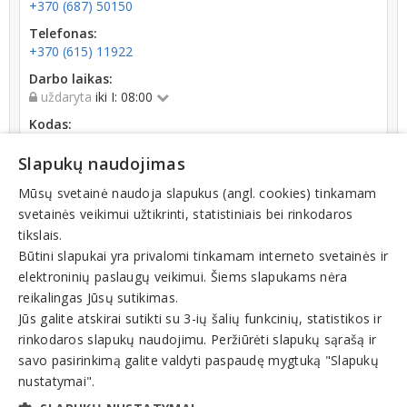
+370 (687) 50150
Telefonas:
+370 (615) 11922
Darbo laikas:
uždaryta
iki I: 08:00
Kodas:
171473177
Slapukų naudojimas
Registracijos data:
1999-01-20
Mūsų svetainė naudoja slapukus (angl. cookies) tinkamam
svetainės veikimui užtikrinti, statistiniais bei rinkodaros
tikslais.
Būtini slapukai yra privalomi tinkamam interneto svetainės ir
elektroninių paslaugų veikimui. Šiems slapukams nėra
reikalingas Jūsų sutikimas.
Teisinis statusas: išregistruotas (nuo 2023-08-30)
Jūs galite atskirai sutikti su 3-ių šalių funkcinių, statistikos ir
rinkodaros slapukų naudojimu. Peržiūrėti slapukų sąrašą ir
Veiklos sritys
savo pasirinkimą galite valdyti paspaudę mygtuką "Slapukų
nustatymai".
Kompiuteriai, kompiuterių įranga, dalys