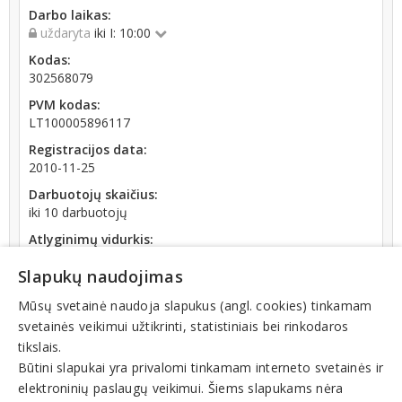
Darbo laikas:
uždaryta
iki I: 10:00
Kodas:
302568079
PVM kodas:
LT100005896117
Registracijos data:
2010-11-25
Darbuotojų skaičius:
iki 10 darbuotojų
Atlyginimų vidurkis:
923,80 € (2026 m. 06 mėn.)
Slapukų naudojimas
SoDra įmokų suma:
1 086,23 € (2026 m. 06 mėn.)
Mūsų svetainė naudoja slapukus (angl. cookies) tinkamam
svetainės veikimui užtikrinti, statistiniais bei rinkodaros
Apyvarta:
tikslais.
207 081 €, pelnas po mokesčių -0,8 % (2024 m.)
Būtini slapukai yra privalomi tinkamam interneto svetainės ir
elektroninių paslaugų veikimui. Šiems slapukams nėra