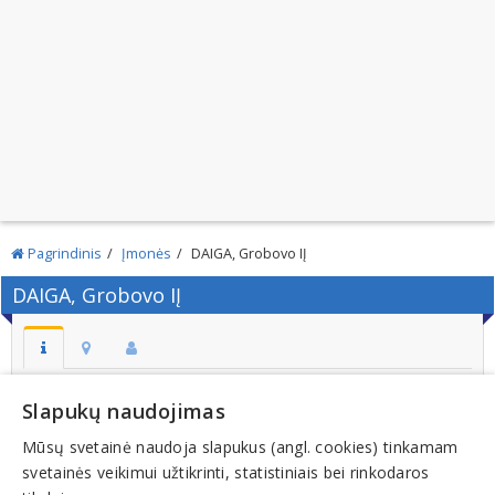
Pagrindinis
Įmonės
DAIGA, Grobovo IĮ
DAIGA, Grobovo IĮ
Adresas:
Slapukų naudojimas
VILNIUS
Mūsų svetainė naudoja slapukus (angl. cookies) tinkamam
Kodas:
svetainės veikimui užtikrinti, statistiniais bei rinkodaros
121337598