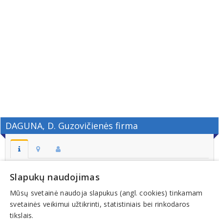
DAGUNA, D. Guzovičienės firma
Adresas:
Slapukų naudojimas
VILNIUS
Mūsų svetainė naudoja slapukus (angl. cookies) tinkamam
Kodas:
svetainės veikimui užtikrinti, statistiniais bei rinkodaros
124616044
tikslais.