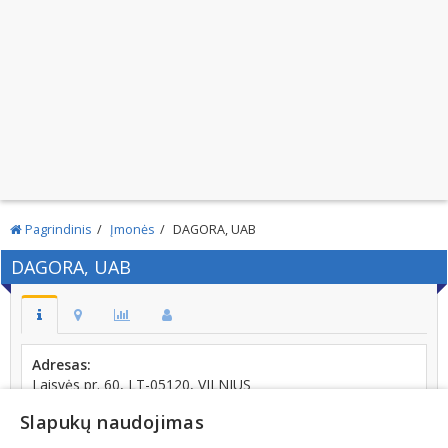
Pagrindinis
Įmonės
DAGORA, UAB
DAGORA, UAB
Adresas:
Laisvės pr. 60, LT-05120, VILNIUS
Telefonas:
Slapukų naudojimas
+370 (686) 18228