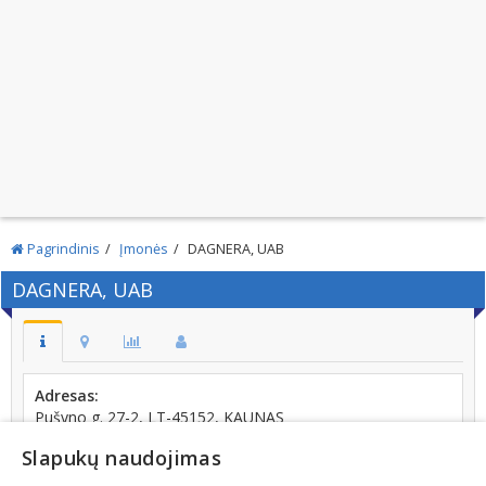
Pagrindinis
Įmonės
DAGNERA, UAB
DAGNERA, UAB
Adresas:
Pušyno g. 27-2, LT-45152, KAUNAS
Telefonas:
Slapukų naudojimas
+370 (658) 30734