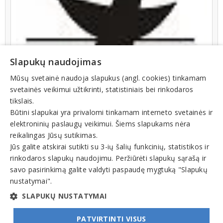
Slapukų naudojimas
Mūsų svetainė naudoja slapukus (angl. cookies) tinkamam
svetainės veikimui užtikrinti, statistiniais bei rinkodaros
tikslais.
Būtini slapukai yra privalomi tinkamam interneto svetainės ir
elektroninių paslaugų veikimui. Šiems slapukams nėra
reikalingas Jūsų sutikimas.
Jūs galite atskirai sutikti su 3-ių šalių funkcinių, statistikos ir
rinkodaros slapukų naudojimu. Peržiūrėti slapukų sąrašą ir
Veiklos sritys
savo pasirinkimą galite valdyti paspaudę mygtuką "Slapukų
nustatymai".
Meno, muzikos mokyklos
SLAPUKŲ NUSTATYMAI
PATVIRTINTI VISUS
© INFOMINTA, UAB. Visos teisės saugomos. Telefonas
+370 6900 1551
. El. paštas