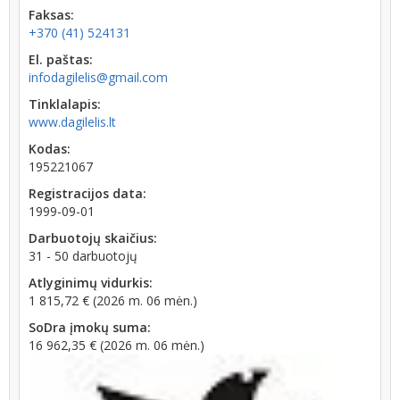
Faksas:
+370 (41) 524131
El. paštas:
infodagilelis@gmail.com
Tinklalapis:
www.dagilelis.lt
Kodas:
195221067
Registracijos data:
1999-09-01
Darbuotojų skaičius:
31 - 50 darbuotojų
Atlyginimų vidurkis:
1 815,72 € (2026 m. 06 mėn.)
SoDra įmokų suma:
16 962,35 € (2026 m. 06 mėn.)