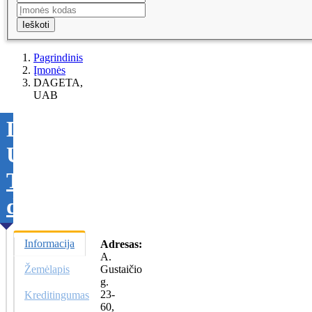
Ieškoti
Pagrindinis
Įmonės
DAGETA,
UAB
DAGETA,
UAB
Tikslinti
duomenis
Informacija
Adresas:
A.
Žemėlapis
Gustaičio
g.
23-
Kreditingumas
60,