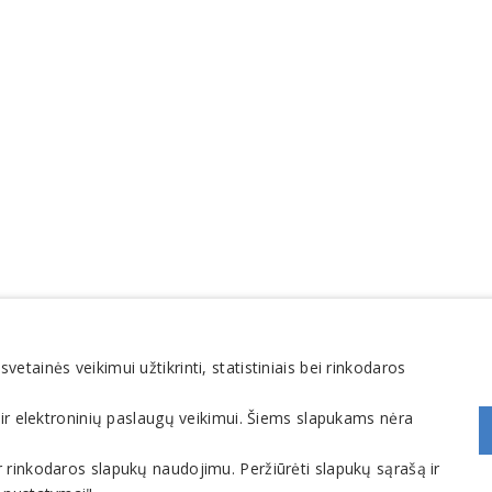
 1551
. El. paštas
info@1551.info
tainės veikimui užtikrinti, statistiniais bei rinkodaros
 ir elektroninių paslaugų veikimui. Šiems slapukams nėra
os ir rinkodaros slapukų naudojimu. Peržiūrėti slapukų sąrašą ir