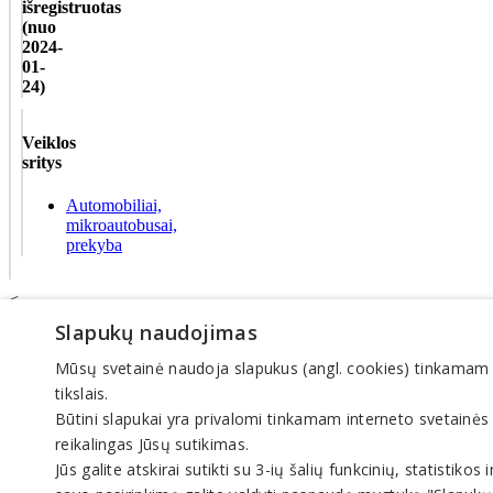
išregistruotas
(nuo
2024-
01-
24)
Veiklos
sritys
Automobiliai,
mikroautobusai,
prekyba
<
Slapukų naudojimas
© INFOMINTA, UAB. Visos teisės saugomos. Telefonas
+370 6900
Mūsų svetainė naudoja slapukus (angl. cookies) tinkamam sve
Pagrindinis
Tikslinti duomenis
tikslais.
Transportas
Būtini slapukai yra privalomi tinkamam interneto svetainės
El. parduotuvės
reikalingas Jūsų sutikimas.
Pagalba
Pasiūlymai
Jūs galite atskirai sutikti su 3-ių šalių funkcinių, statistik
Straipsniai