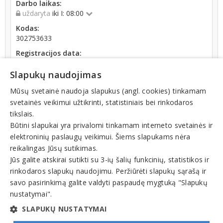
Darbo laikas:
uždaryta
iki I: 08:00
Kodas:
302753633
Registracijos data:
2012-03-28
Slapukų naudojimas
Apyvarta:
0 € (2020 m.)
Mūsų svetainė naudoja slapukus (angl. cookies) tinkamam
svetainės veikimui užtikrinti, statistiniais bei rinkodaros
tikslais.
Būtini slapukai yra privalomi tinkamam interneto svetainės ir
elektroninių paslaugų veikimui. Šiems slapukams nėra
reikalingas Jūsų sutikimas.
Teisinis statusas: išregistruotas (nuo 2024-01-15)
Jūs galite atskirai sutikti su 3-ių šalių funkcinių, statistikos ir
rinkodaros slapukų naudojimu. Peržiūrėti slapukų sąrašą ir
Veiklos sritys
savo pasirinkimą galite valdyti paspaudę mygtuką "Slapukų
nustatymai".
Statybos, renovacijos darbai, statybos firmos
SLAPUKŲ NUSTATYMAI