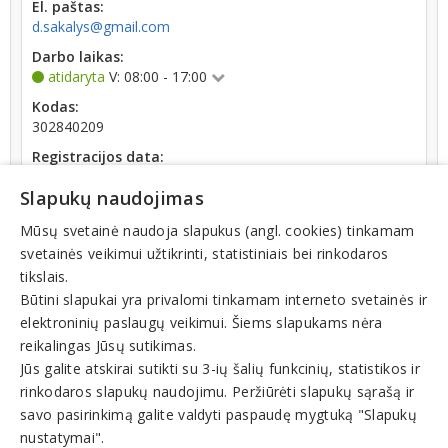
El. paštas:
d.sakalys@gmail.com
Darbo laikas:
atidaryta
V: 08:00 - 17:00
Kodas:
302840209
Registracijos data:
2012-08-16
Slapukų naudojimas
Darbuotojų skaičius:
iki 10 darbuotojų
Mūsų svetainė naudoja slapukus (angl. cookies) tinkamam
svetainės veikimui užtikrinti, statistiniais bei rinkodaros
Apyvarta:
tikslais.
20 025 €, pelnas po mokesčių 21,1 % (2025 m.)
Būtini slapukai yra privalomi tinkamam interneto svetainės ir
elektroninių paslaugų veikimui. Šiems slapukams nėra
reikalingas Jūsų sutikimas.
Jūs galite atskirai sutikti su 3-ių šalių funkcinių, statistikos ir
rinkodaros slapukų naudojimu. Peržiūrėti slapukų sąrašą ir
Veiklos sritys
savo pasirinkimą galite valdyti paspaudę mygtuką "Slapukų
nustatymai".
Nekilnojamas turtas. Nuoma, pardavimas, pirkimas