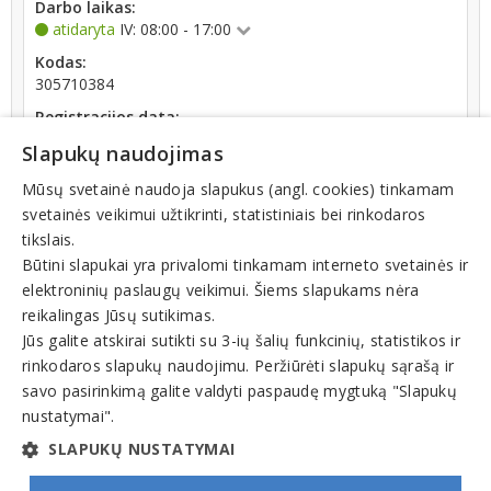
Darbo laikas:
atidaryta
IV: 08:00 - 17:00
Kodas:
305710384
Registracijos data:
2021-03-09
Slapukų naudojimas
Mūsų svetainė naudoja slapukus (angl. cookies) tinkamam
svetainės veikimui užtikrinti, statistiniais bei rinkodaros
tikslais.
Būtini slapukai yra privalomi tinkamam interneto svetainės ir
Registrų centro informacija: įmonė ilgiau nei 12
elektroninių paslaugų veikimui. Šiems slapukams nėra
mėnesių registro tvarkytojui nepateikė metinės
reikalingas Jūsų sutikimas.
finansinės atskaitomybės dokumentų
Jūs galite atskirai sutikti su 3-ių šalių funkcinių, statistikos ir
rinkodaros slapukų naudojimu. Peržiūrėti slapukų sąrašą ir
Veiklos sritys
savo pasirinkimą galite valdyti paspaudę mygtuką "Slapukų
nustatymai".
Konsultacijų paslaugos
SLAPUKŲ NUSTATYMAI