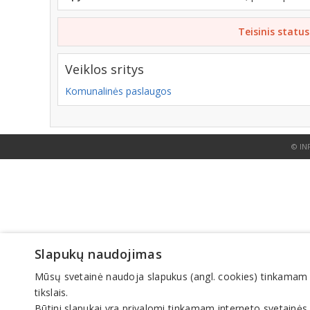
Teisinis status
Veiklos sritys
Komunalinės paslaugos
© IN
Slapukų naudojimas
Mūsų svetainė naudoja slapukus (angl. cookies) tinkamam sve
tikslais.
Būtini slapukai yra privalomi tinkamam interneto svetainės