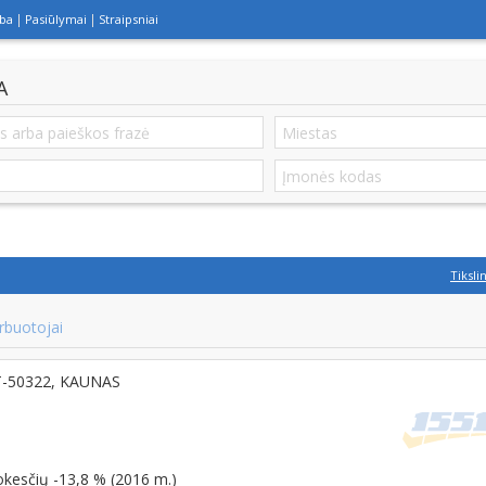
lba
Pasiūlymai
Straipsniai
A
Tiksli
rbuotojai
LT-50322, KAUNAS
okesčių -13,8 % (2016 m.)