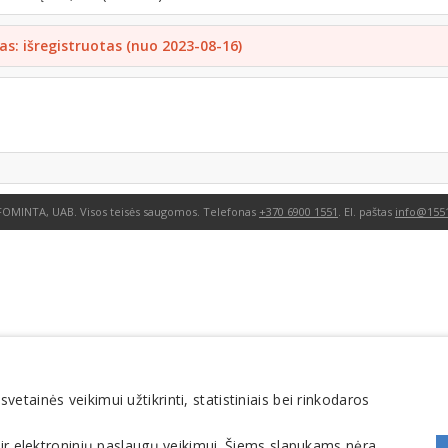
as: išregistruotas (nuo 2023-08-16)
FOMINTA, UAB. Visos teisės saugomos. Telefonas
+370 6900 1551
. El. paštas
info@1551
tainės veikimui užtikrinti, statistiniais bei rinkodaros
 ir elektroninių paslaugų veikimui. Šiems slapukams nėra