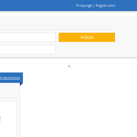
Prisijungti
Registruotis
Ieškoti
<
nti duomenis