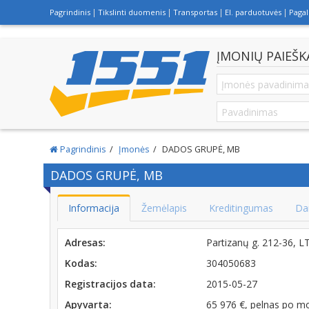
Pagrindinis
Tikslinti duomenis
Transportas
El. parduotuvės
Paga
ĮMONIŲ PAIEŠK
Pagrindinis
Įmonės
DADOS GRUPĖ, MB
DADOS GRUPĖ, MB
Informacija
Žemėlapis
Kreditingumas
Da
Adresas:
Partizanų g. 212-36, 
Kodas:
304050683
Registracijos data:
2015-05-27
Apyvarta:
65 976 €, pelnas po m