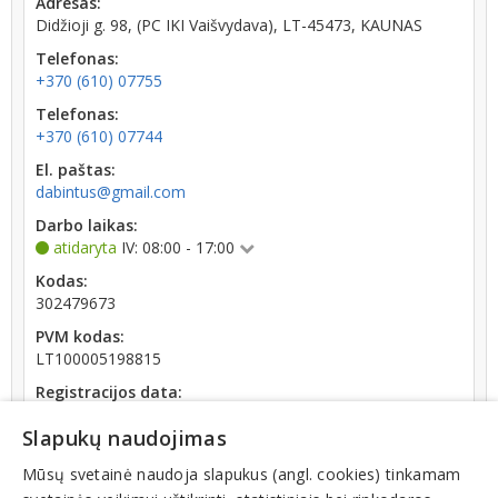
Adresas:
Didžioji g. 98, (PC IKI Vaišvydava), LT-45473, KAUNAS
Telefonas:
+370 (610) 07755
Telefonas:
+370 (610) 07744
El. paštas:
dabintus@gmail.com
Darbo laikas:
atidaryta
IV: 08:00 - 17:00
Kodas:
302479673
PVM kodas:
LT100005198815
Registracijos data:
2010-02-09
Slapukų naudojimas
Darbuotojų skaičius:
iki 10 darbuotojų
Mūsų svetainė naudoja slapukus (angl. cookies) tinkamam