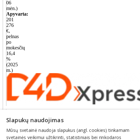
06
mėn.)
Apyvarta:
201
276
€,
pelnas
po
mokesčių
16,4
%
(2025
m.)
Veiklos
Slapukų naudojimas
sritys
Mūsų svetainė naudoja slapukus (angl. cookies) tinkamam
Ekspedijavimo
svetainės veikimui užtikrinti, statistiniais bei rinkodaros