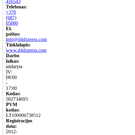
416543
Telefonas:
+370
(687)
05000
El.
paštas:
info@d4dxpress.com
Tinklalapis:
www.d4dxpress.com
Darbo
laikas:
atidaryta
IV:
08:00
-
17:00
Kodas:
302734693
PVM
kodas:
LT100006738512
Registracijos
data:
2012-