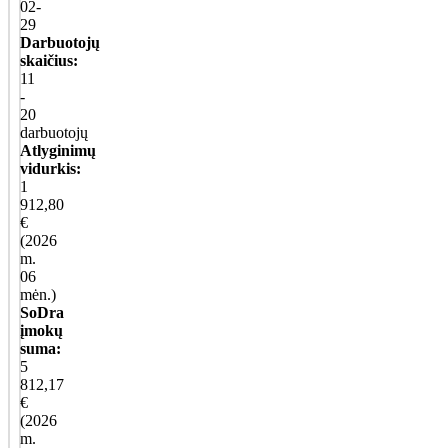
02-
29
Darbuotojų
skaičius:
11
-
20
darbuotojų
Atlyginimų
vidurkis:
1
912,80
€
(2026
m.
06
mėn.)
SoDra
įmokų
suma:
5
812,17
€
(2026
m.