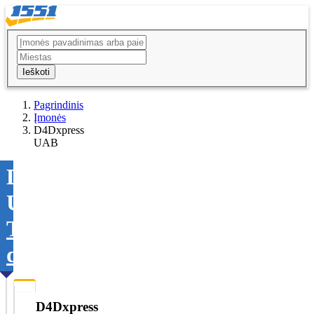
Ieškoti
Pagrindinis
Įmonės
D4Dxpress
UAB
D4Dxpress
UAB
Tikslinti
duomenis
D4Dxpress