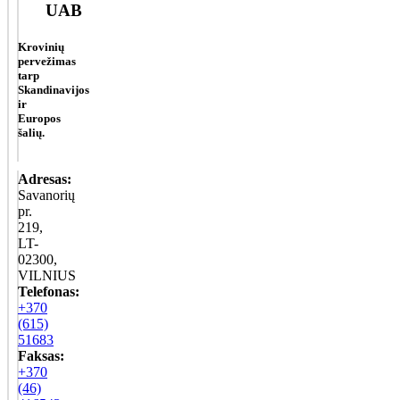
UAB
Krovinių
pervežimas
tarp
Skandinavijos
ir
Europos
šalių.
Adresas:
Savanorių
pr.
219,
LT-
02300,
VILNIUS
Telefonas:
+370
(615)
51683
Faksas:
+370
(46)