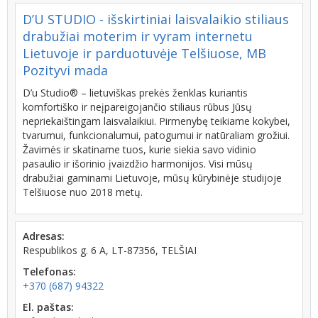
D’U STUDIO - išskirtiniai laisvalaikio stiliaus
drabužiai moterim ir vyram internetu
Lietuvoje ir parduotuvėje Telšiuose, MB
Pozityvi mada
D’u Studio® – lietuviškas prekės ženklas kuriantis
komfortiško ir neįpareigojančio stiliaus rūbus Jūsų
nepriekaištingam laisvalaikiui. Pirmenybę teikiame kokybei,
tvarumui, funkcionalumui, patogumui ir natūraliam grožiui.
Žavimės ir skatiname tuos, kurie siekia savo vidinio
pasaulio ir išorinio įvaizdžio harmonijos. Visi mūsų
drabužiai gaminami Lietuvoje, mūsų kūrybinėje studijoje
Telšiuose nuo 2018 metų.
Adresas:
Respublikos g. 6 A, LT-87356, TELŠIAI
Telefonas:
+370 (687) 94322
El. paštas: