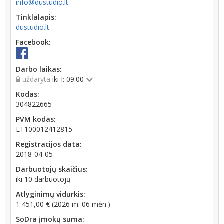
info@dustudio.lt
Tinklalapis:
dustudio.lt
Facebook:
Darbo laikas:
uždaryta
iki I: 09:00
Kodas:
304822665
PVM kodas:
LT100012412815
Registracijos data:
2018-04-05
Darbuotojų skaičius:
iki 10 darbuotojų
Atlyginimų vidurkis:
1 451,00 € (2026 m. 06 mėn.)
SoDra įmokų suma: