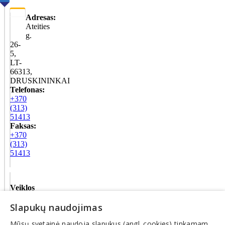
Adresas:
Ateities
g.
26-
5,
LT-
66313,
DRUSKININKAI
Telefonas:
+370
(313)
51413
Faksas:
+370
(313)
51413
Veiklos
sritys
Slapukų naudojimas
Ūkinės
Mūsų svetainė naudoja slapukus (angl. cookies) tinkamam