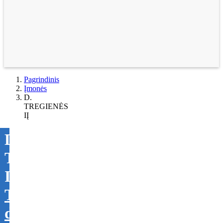
Pagrindinis
Įmonės
D.
TREGIENĖS
IĮ
D.
TREGIENĖS
IĮ
Tikslinti
duomenis