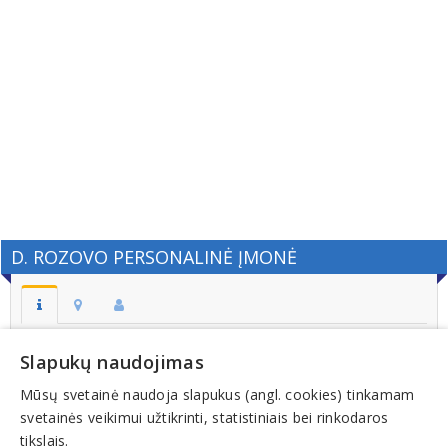
D. ROZOVO PERSONALINĖ ĮMONĖ
Adresas:
Slapukų naudojimas
VILNIUS
Mūsų svetainė naudoja slapukus (angl. cookies) tinkamam
Kodas:
svetainės veikimui užtikrinti, statistiniais bei rinkodaros
126276672
tikslais.