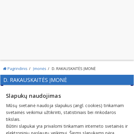
Pagrindinis
Įmonės
D. RAKAUSKAITĖS ĮMONĖ
D. RAKAUSKAITĖS ĮMONĖ
Slapukų naudojimas
Mūsų svetainė naudoja slapukus (angl. cookies) tinkamam
Adresas:
svetainės veikimui užtikrinti, statistiniais bei rinkodaros
VILNIUS
tikslais.
Kodas:
Būtini slapukai yra privalomi tinkamam interneto svetainės ir
125809644
elektroninių paslaugų veikimui. Šiems slapukams nėra