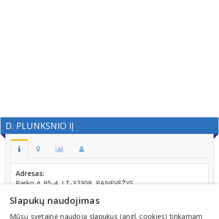
D. PLUNKSNIO IĮ
Adresas:
Parko g. 95-4, LT-37308, PANEVĖŽYS
Telefonas:
Slapukų naudojimas
+370 (686) 03981
Mūsų svetainė naudoja slapukus (angl. cookies) tinkamam