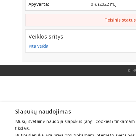
Apyvarta:
0 € (2022 m.)
Teisinis status
Veiklos sritys
Kita veikla
© IN
Slapukų naudojimas
Mūsų svetainė naudoja slapukus (angl. cookies) tinkamam sve
tikslais.
Būtini slapukai yra privalomi tinkamam interneto svetainės