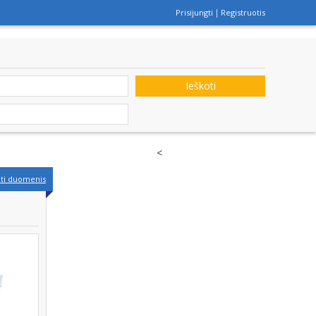
Prisijungti
Registruotis
Ieškoti
<
nti duomenis