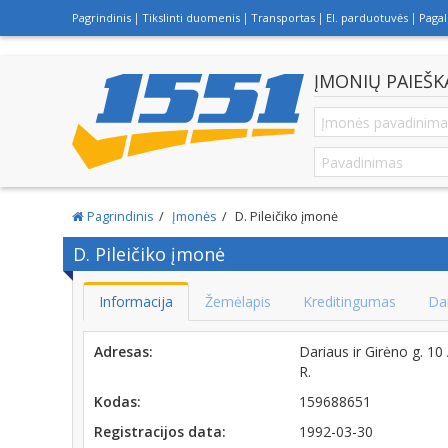
Pagrindinis
Tikslinti duomenis
Transportas
El. parduotuvės
Paga
ĮMONIŲ PAIEŠK
Pagrindinis
Įmonės
D. Pileičiko įmonė
D. Pileičiko įmonė
Informacija
Žemėlapis
Kreditingumas
Da
Adresas:
Dariaus ir Girėno g.
R.
Kodas:
159688651
Registracijos data:
1992-03-30