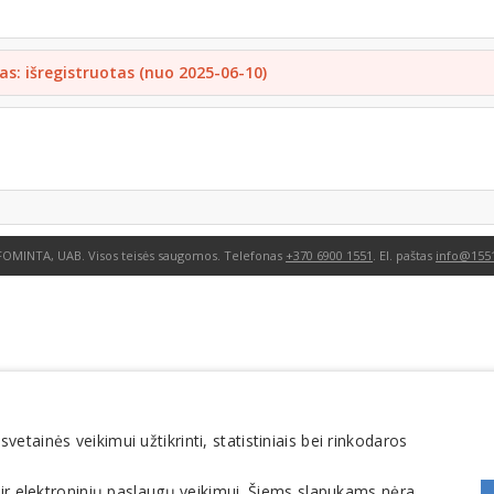
as: išregistruotas (nuo 2025-06-10)
FOMINTA, UAB. Visos teisės saugomos. Telefonas
+370 6900 1551
. El. paštas
info@1551
tainės veikimui užtikrinti, statistiniais bei rinkodaros
 ir elektroninių paslaugų veikimui. Šiems slapukams nėra