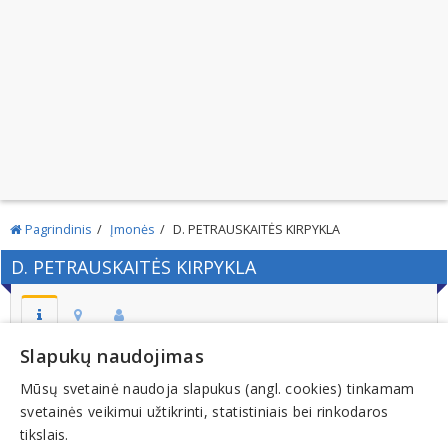
Pagrindinis
Įmonės
D. PETRAUSKAITĖS KIRPYKLA
D. PETRAUSKAITĖS KIRPYKLA
Slapukų naudojimas
Adresas:
Gegužių g. 70-48, LT-76001, ŠIAULIAI
Mūsų svetainė naudoja slapukus (angl. cookies) tinkamam
svetainės veikimui užtikrinti, statistiniais bei rinkodaros
Telefonas:
tikslais.
+370 (41) 513484